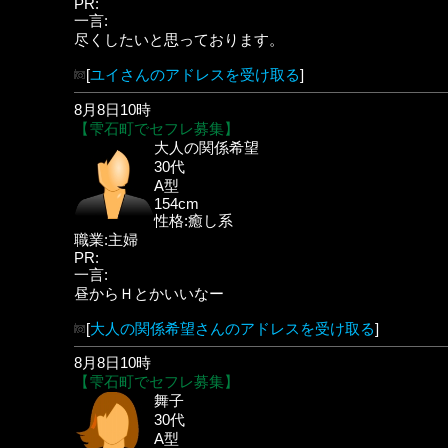
PR:
一言:
尽くしたいと思っております。
[
ユイさんのアドレスを受け取る
]
8月8日10時
【雫石町でセフレ募集】
大人の関係希望
30代
A型
154cm
性格:癒し系
職業:主婦
PR:
一言:
昼からＨとかいいなー
[
大人の関係希望さんのアドレスを受け取る
]
8月8日10時
【雫石町でセフレ募集】
舞子
30代
A型