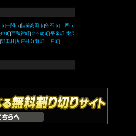
野市
|
一関市
|
陸前高田市
|
釜石市
|
二戸市
|
矢巾町
|
西和賀町
|
金ヶ崎町
|
平泉町
|
藤沢
|
野田村
|
九戸村
|
洋野町
|
一戸町
|