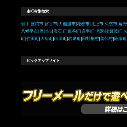
市町村別検索
岩手
|
盛岡市
|
宮古市
|
大船渡市
|
花巻市
|
北上市
|
久慈市
|
遠
八幡平市
|
奥州市
|
雫石町
|
葛巻町
|
岩手町
|
滝沢村
|
紫波町
|
町
|
住田町
|
大槌町
|
山田町
|
岩泉町
|
田野畑村
|
普代村
|
軽米町
ピックアップサイト