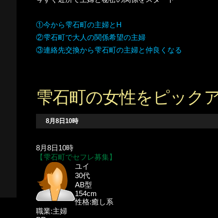
①今から雫石町の主婦とH
②雫石町で大人の関係希望の主婦
③連絡先交換から雫石町の主婦と仲良くなる
雫石町の女性をピック
8月8日10時
8月8日10時
【雫石町でセフレ募集】
ユイ
30代
AB型
154cm
性格:癒し系
職業:主婦