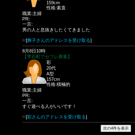
159cm
性格:素直
職業:主婦
PR:
一言:
男の人と息抜きしたくてきました
[
舞子さんのアドレスを受け取る
]
8月8日10時
【雫石町でセフレ募集】
彩
20代
A型
157cm
性格:積極的
職業:主婦
PR:
一言:
すぐ遊べる人がいいです！
[
彩さんのアドレスを受け取る
]