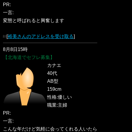
PR:
一言:
変態と呼ばれると興奮します
[
裕美さんのアドレスを受け取る
]
8月8日15時
【北海道でセフレ募集】
カナエ
40代
AB型
159cm
性格:優しい
職業:主婦
PR:
一言:
こんな年だけど気軽に会ってくれる人いたら