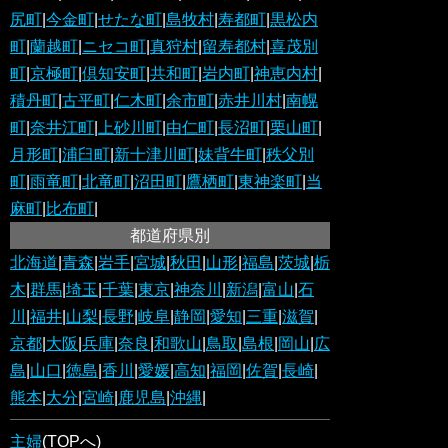
尻町
|
今金町
|
せたな町
|
島牧村
|
寿都町
|
黒松内
町
|
蘭越町
|
ニセコ町
|
真狩村
|
留寿都村
|
喜茂別
町
|
京極町
|
倶知安町
|
共和町
|
岩内町
|
神恵内村
|
積丹町
|
古平町
|
仁木町
|
余市町
|
赤井川村
|
南幌
町
|
奈井江町
|
上砂川町
|
由仁町
|
長沼町
|
栗山町
|
月形町
|
浦臼町
|
新十津川町
|
妹背牛町
|
秩父別
町
|
雨竜町
|
北竜町
|
沼田町
|
鷹栖町
|
東神楽町
|
当
麻町
|
比布町
|
都道府県別
北海道
|
青森
|
岩手
|
宮城
|
秋田
|
山形
|
福島
|
茨城
|
栃
木
|
群馬
|
埼玉
|
千葉
|
東京
|
神奈川
|
新潟
|
富山
|
石
川
|
福井
|
山梨
|
長野
|
岐阜
|
静岡
|
愛知
|
三重
|
滋賀
|
京都
|
大阪
|
兵庫
|
奈良
|
和歌山
|
鳥取
|
島根
|
岡山
|
広
島
|
山口
|
徳島
|
香川
|
愛媛
|
高知
|
福岡
|
佐賀
|
長崎
|
熊本
|
大分
|
宮崎
|
鹿児島
|
沖縄
|
主婦
(TOPへ)