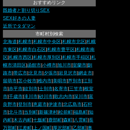
おすすめリンク
既婚者と割り切りSEX
SEX好きの人妻
近所でタダマン
市町村別検索
北海道
|
札幌市
|
札幌市中央区
|
札幌市北区
|
札幌
市東区
|
札幌市白石区
|
札幌市豊平区
|
札幌市南
区
|
札幌市西区
|
札幌市厚別区
|
札幌市手稲区
|
札
幌市清田区
|
函館市
|
小樽市
|
旭川市
|
室蘭市
|
釧
路市
|
帯広市
|
北見市
|
夕張市
|
岩見沢市
|
網走市
|
留萌市
|
苫小牧市
|
稚内市
|
美唄市
|
芦別市
|
江別
市
|
赤平市
|
紋別市
|
士別市
|
名寄市
|
三笠市
|
根室
市
|
千歳市
|
滝川市
|
砂川市
|
歌志内市
|
深川市
|
富
良野市
|
登別市
|
恵庭市
|
伊達市
|
北広島市
|
石狩
市
|
北斗市
|
当別町
|
新篠津村
|
松前町
|
福島町
|
知
内町
|
木古内町
|
七飯町
|
鹿部町
|
森町
|
八雲町
|
長
万部町
|
江差町
|
上ノ国町
|
厚沢部町
|
乙部町
|
奥