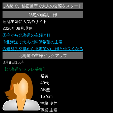
に内緒で、秘密厳守で大人の交際をスタートさせ、セックスレスで
話題の淫乱主婦
淫乱主婦に人気のサイト
2026年08月現在
①今から北海道の主婦とH
②北海道で大人の関係希望の主婦
③連絡先交換から北海道の主婦と仲良くなる
北海道の主婦ピックアップ
8月8日15時
【北海道でセフレ募集】
裕美
40代
AB型
157cm
性格:冷静
職業:主婦