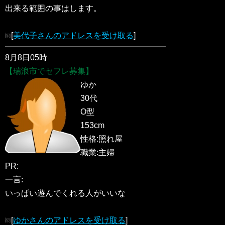
出来る範囲の事はします。
[
美代子さんのアドレスを受け取る
]
8月8日05時
【瑞浪市でセフレ募集】
ゆか
30代
O型
153cm
性格:照れ屋
職業:主婦
PR:
一言:
いっぱい遊んでくれる人がいいな
[
ゆかさんのアドレスを受け取る
]