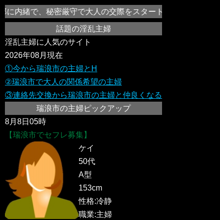
に内緒で、秘密厳守で大人の交際をスタートさせ、セックスレス
話題の淫乱主婦
淫乱主婦に人気のサイト
2026年08月現在
①今から瑞浪市の主婦とH
②瑞浪市で大人の関係希望の主婦
③連絡先交換から瑞浪市の主婦と仲良くなる
瑞浪市の主婦ピックアップ
8月8日05時
【瑞浪市でセフレ募集】
ケイ
50代
A型
153cm
性格:冷静
職業:主婦