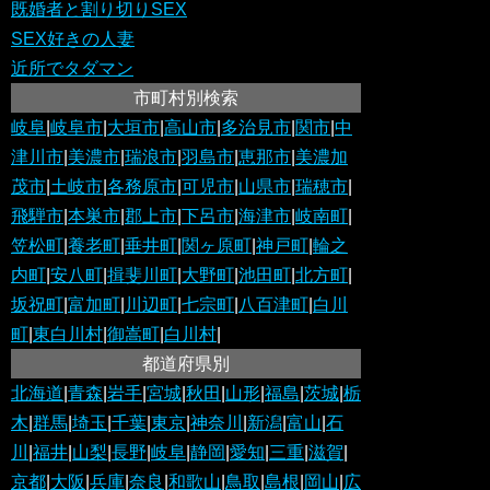
既婚者と割り切りSEX
SEX好きの人妻
近所でタダマン
市町村別検索
岐阜
|
岐阜市
|
大垣市
|
高山市
|
多治見市
|
関市
|
中
津川市
|
美濃市
|
瑞浪市
|
羽島市
|
恵那市
|
美濃加
茂市
|
土岐市
|
各務原市
|
可児市
|
山県市
|
瑞穂市
|
飛騨市
|
本巣市
|
郡上市
|
下呂市
|
海津市
|
岐南町
|
笠松町
|
養老町
|
垂井町
|
関ヶ原町
|
神戸町
|
輪之
内町
|
安八町
|
揖斐川町
|
大野町
|
池田町
|
北方町
|
坂祝町
|
富加町
|
川辺町
|
七宗町
|
八百津町
|
白川
町
|
東白川村
|
御嵩町
|
白川村
|
都道府県別
北海道
|
青森
|
岩手
|
宮城
|
秋田
|
山形
|
福島
|
茨城
|
栃
木
|
群馬
|
埼玉
|
千葉
|
東京
|
神奈川
|
新潟
|
富山
|
石
川
|
福井
|
山梨
|
長野
|
岐阜
|
静岡
|
愛知
|
三重
|
滋賀
|
京都
|
大阪
|
兵庫
|
奈良
|
和歌山
|
鳥取
|
島根
|
岡山
|
広