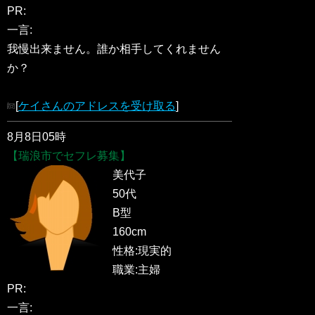
PR:
一言:
我慢出来ません。誰か相手してくれません
か？
[
ケイさんのアドレスを受け取る
]
8月8日05時
【瑞浪市でセフレ募集】
美代子
50代
B型
160cm
性格:現実的
職業:主婦
PR:
一言: