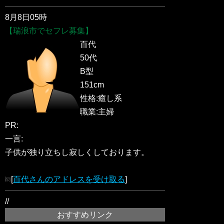
8月8日05時
【瑞浪市でセフレ募集】
百代
50代
B型
151cm
性格:癒し系
職業:主婦
PR:
一言:
子供が独り立ちし寂しくしております。
[
百代さんのアドレスを受け取る
]
//
おすすめリンク