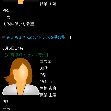
職業:主婦
PR:
一言:
肉体関係アリ希望
[
みえちょさんのアドレスを受け取る
]
8月6日17時
【八百津町でセフレ募集】
コズエ
30代
O型
154cm
性格:素直
職業:主婦
PR:
一言: