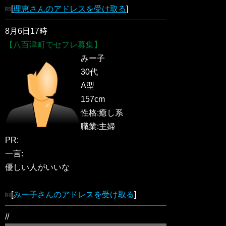
[
理恵さんのアドレスを受け取る
]
8月6日17時
【八百津町でセフレ募集】
みー子
30代
A型
157cm
性格:癒し系
職業:主婦
PR:
一言:
優しい人がいいな
[
みー子さんのアドレスを受け取る
]
//