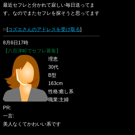
最近セフレと分かれて寂しい毎日送ってま
す。なのでまたセフレを探そうと思ってます
[
コズエさんのアドレスを受け取る
]
8月6日17時
【八百津町でセフレ募集】
理恵
30代
B型
163cm
性格:癒し系
職業:主婦
PR:
一言:
美人なくてかわいい系です