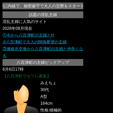
に内緒で、秘密厳守で大人の交際をスタートさせ、セックスレス
話題の淫乱主婦
淫乱主婦に人気のサイト
2026年08月現在
①今から八百津町の主婦とH
②八百津町で大人の関係希望の主婦
③連絡先交換から八百津町の主婦と仲良くな
る
八百津町の主婦ピックアップ
8月6日17時
【八百津町でセフレ募集】
みえちょ
30代
A型
164cm
性格:積極的