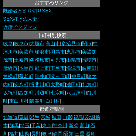
おすすめリンク
既婚者と割り切りSEX
SEX好きの人妻
近所でタダマン
市町村別検索
岐阜
|
岐阜市
|
大垣市
|
高山市
|
多治見市
|
関市
|
中
津川市
|
美濃市
|
瑞浪市
|
羽島市
|
恵那市
|
美濃加
茂市
|
土岐市
|
各務原市
|
可児市
|
山県市
|
瑞穂市
|
飛騨市
|
本巣市
|
郡上市
|
下呂市
|
海津市
|
岐南町
|
笠松町
|
養老町
|
垂井町
|
関ヶ原町
|
神戸町
|
輪之
内町
|
安八町
|
揖斐川町
|
大野町
|
池田町
|
北方町
|
坂祝町
|
富加町
|
川辺町
|
七宗町
|
八百津町
|
白川
町
|
東白川村
|
御嵩町
|
白川村
|
都道府県別
北海道
|
青森
|
岩手
|
宮城
|
秋田
|
山形
|
福島
|
茨城
|
栃
木
|
群馬
|
埼玉
|
千葉
|
東京
|
神奈川
|
新潟
|
富山
|
石
川
|
福井
|
山梨
|
長野
|
岐阜
|
静岡
|
愛知
|
三重
|
滋賀
|