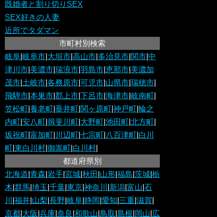
既婚者と割り切りSEX
SEX好きの人妻
近所でタダマン
市町村別検索
岐阜
|
岐阜市
|
大垣市
|
高山市
|
多治見市
|
関市
|
中
津川市
|
美濃市
|
瑞浪市
|
羽島市
|
恵那市
|
美濃加
茂市
|
土岐市
|
各務原市
|
可児市
|
山県市
|
瑞穂市
|
飛騨市
|
本巣市
|
郡上市
|
下呂市
|
海津市
|
岐南町
|
笠松町
|
養老町
|
垂井町
|
関ヶ原町
|
神戸町
|
輪之
内町
|
安八町
|
揖斐川町
|
大野町
|
池田町
|
北方町
|
坂祝町
|
富加町
|
川辺町
|
七宗町
|
八百津町
|
白川
町
|
東白川村
|
御嵩町
|
白川村
|
都道府県別
北海道
|
青森
|
岩手
|
宮城
|
秋田
|
山形
|
福島
|
茨城
|
栃
木
|
群馬
|
埼玉
|
千葉
|
東京
|
神奈川
|
新潟
|
富山
|
石
川
|
福井
|
山梨
|
長野
|
岐阜
|
静岡
|
愛知
|
三重
|
滋賀
|
京都
|
大阪
|
兵庫
|
奈良
|
和歌山
|
鳥取
|
島根
|
岡山
|
広