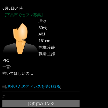
8月8日04時
【下呂市でセフレ募集】
理沙
30代
A型
161cm
性格:冷静
職業:主婦
PR:
一言:
抱いてほしいの…
[
理沙さんのアドレスを受け取る
]
//
おすすめリンク