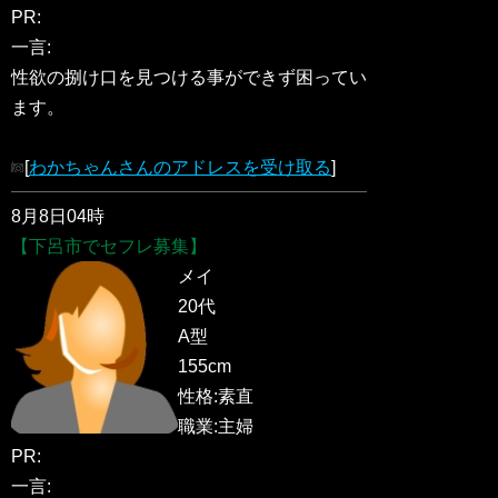
PR:
一言:
性欲の捌け口を見つける事ができず困ってい
ます。
[
わかちゃんさんのアドレスを受け取る
]
8月8日04時
【下呂市でセフレ募集】
メイ
20代
A型
155cm
性格:素直
職業:主婦
PR:
一言: