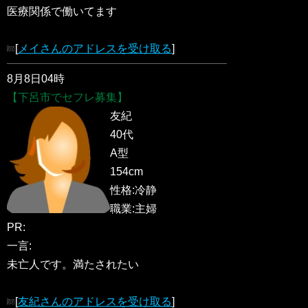
医療関係で働いてます
[
メイさんのアドレスを受け取る
]
8月8日04時
【下呂市でセフレ募集】
友紀
40代
A型
154cm
性格:冷静
職業:主婦
PR:
一言:
未亡人です。満たされたい
[
友紀さんのアドレスを受け取る
]